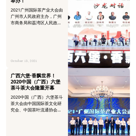
举办！
2021广州国际茶产业大会由
广州市人民政府主办，广州
市商务局和荔湾区人民政府
联合承办，广州荔湾盛大举
办，大会以“茶贸广州·共创
辉煌”为主题， 以传承茶文
化、振兴茶产业为己任，高
规格汇集政府部门、茶业商
（协）会、茶企代表、城市
October 13, 2021
更新领域企业代表、业内知
名专家、行业大咖，包括中
广西六堡·香飘世界！
国工程院、云南省茶叶流通
2020中国（广西）六堡
协会、广东省茶文化促进
茶斗茶大会隆重开幕
会、广州专业市场商会、广
2020中国（广西）六堡茶斗
州茶文化促进会、深圳市茶
茶大会由中国国际茶文化研
文化促进会等机构重量级嘉
究会、中国茶叶流通协会、
宾，华南农业大学、云南农
自治区党委农村工作领导小
业大学、广东财经大学等高
组办公室、自治区农业农村
校学者，以及传统茶企和新
厅、梧州市人民政府、广西
型茶企负责人出席大会，对
日报传媒集团、自治区科学