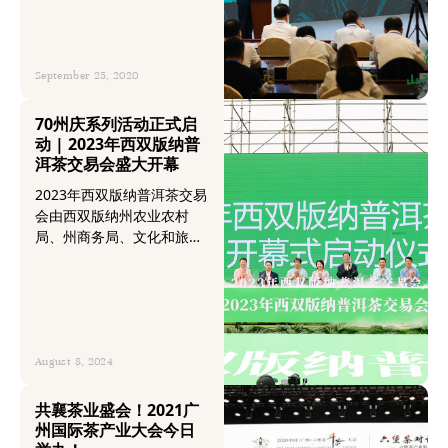
省级区域公用品牌新生力
量；力争到“十四五”末年产
值突破100亿元。
September 25, 2020
70州庆系列活动正式启
动 | 2023年西双版纳普
洱茶交易会盛大开幕
2023年西双版纳普洱茶交易
会由西双版纳州农业农村
局、州商务局、文化和旅游
局、州投资促进局、景洪市
人民政府、勐海县人民政
府、勐腊县人民政府、西双
版纳州茶业协会、华巨臣联
合主办。本届茶交会为期四
天，共设235个国际标准展
August 8, 2024
位，吸引参展企业超300
家，展览面积达36000㎡。
共襄茶业盛会！2021广
州国际茶产业大会今日