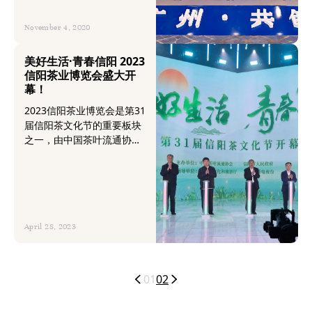
进一步塑强广州作为全国茶
技术厅、自治区商务厅、南
产业流通中心的枢纽地位和
宁市人民政府、钦州市人民
November 4, 2020
影响力，具有重大而深远的
政府主办。梧州市农业农村
意义。
局、梧州市茶产业发展服务
美好生活·青春信阳 2023
中心、苍梧县人民政府、华
信阳茶业博览会盛大开
巨臣承办。
幕！
2023信阳茶业博览会是第31
届信阳茶文化节的重要板块
之一，由中国茶叶流通协
会、信阳市人民政府主办，
信阳市农业农村局、信阳市
文化旅游投资集团、华巨臣
共同承办，茶博会紧扣“美好
生活·青春信阳”主题，深入
挖掘茶文化、链接茶产业、
April 28, 2023
体验茶生活， 展览面积达
20000㎡，设置国际标准展
位1200个，设信阳茶综合
01
02
馆、各地名茶馆、茶生活美
学馆三大展馆，吸引了近