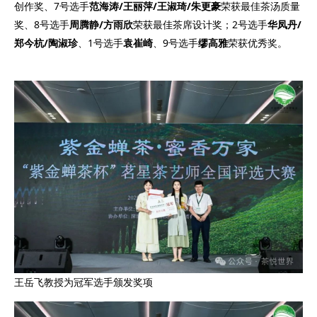
创作奖、7号选手
范海涛/王丽萍/王淑琦/朱更豪
荣获最佳茶汤质量
奖、8号选手
周腾静/方雨欣
荣获最佳茶席设计奖；2号选手
华凤丹/
郑今杭/陶淑珍
、1号选手
袁崔崎
、9号选手
缪高雅
荣获优秀奖。
王岳飞教授为冠军选手颁发奖项