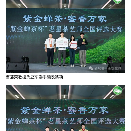
曹藩荣教授为亚军选手颁发奖项