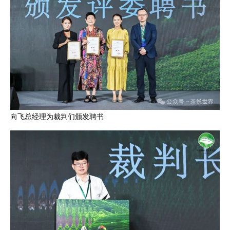
向飞总经理为裁判们颁发聘书