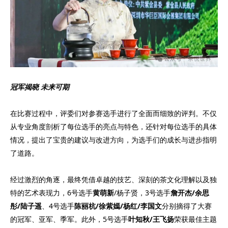
冠军揭晓 未来可期
在比赛过程中，评委们对参赛选手进行了全面而细致的评判。不仅
从专业角度剖析了每位选手的亮点与特色，还针对每位选手的具体
情况，提出了宝贵的建议与改进方向，为选手们的成长与进步指明
了道路。
经过激烈的角逐，最终凭借卓越的技艺、深刻的茶文化理解以及独
特的艺术表现力，6号选手
黄萌新
/杨子贤，3号选手
詹开杰/余思
彤/陆子遥
、4号选手
陈丽杭/徐紫嫣/杨红/李国文
分别摘得了大赛
的冠军、亚军、季军。此外，5号选手
叶知秋/王飞扬
荣获最佳主题