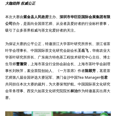
大咖助阵 权威公正
本次大赛由
紫
金县人民政府
主办、
深圳市华巨臣国际会展集团有限
公司
协办，是面向全国茶艺师、从业者及爱好者的行业标杆赛事，
吸引了众多茶界权威与茶文化爱好者的关注。
为保证大赛的公平公正，特邀浙江大学茶叶研究所所长、浙江省茶
叶学会理事长、中国国际茶文化研究会副会长
王岳飞
，华南农业大
学茶叶研究所所长、广东南方特色茶工程技术研究中心主任、博士
生导师
曹藩荣
，上海市茶业行业协会副会长、上海市茶叶学会副理
事长刘秋萍，素业茶院创始人、《一方茶席》作者
陈燚芳
，茗星茶
艺师第八届全国评选大赛冠军、澳门金沙中国Tea Manager
任君
共同担任本次大赛的裁判，为大赛保驾护航。中国国际茶文化研究
会常务理事、西安六如茶文化研究院院长
林治
作为特邀嘉宾出席大
赛。