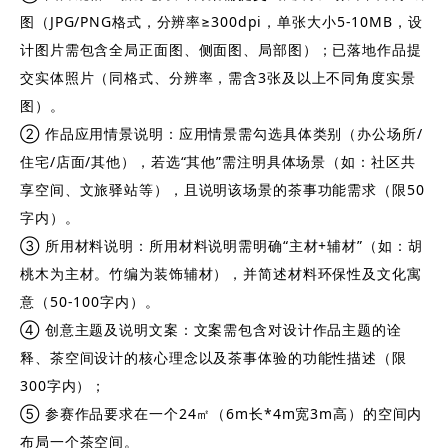
图（JPG/PNG格式，分辨率≥300dpi，单张大小5-10MB，设
计图片需包含全局正面图、侧面图、局部图）；已落地作品提
交实体照片（同格式、分辨率，需含3张及以上不同角度实景
图）。
② 作品应用情景说明：应用情景需勾选具体类别（办公场所/
住宅/店面/其他），若选“其他”需注明具体场景（如：社区共
享空间、文旅驿站等），且说明该场景的茶事功能需求（限50
字内）。
③ 所用材料说明：所用材料说明需明确“主材+辅材”（如：胡
桃木为主材。竹编为装饰辅材），并简述材料环保性及文化寓
意（50-100字内）。
④ 创意主题及说明文案：文案需包含对设计作品主题的诠
释、茶空间设计的核心理念以及茶事体验的功能性描述（限
300字内）；
⑤ 参赛作品要求在一个24㎡（6m长*4m宽3m高）的空间内
布局一个茶空间。