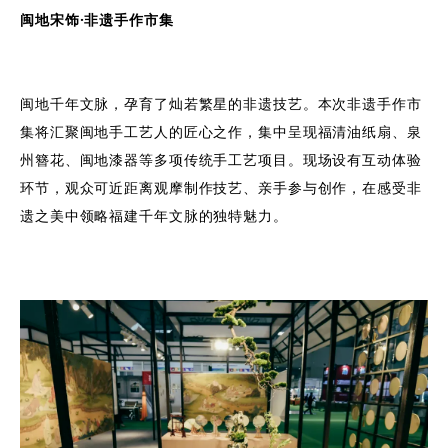
闽地宋饰·非遗手作市集
闽地千年文脉，孕育了灿若繁星的非遗技艺。本次非遗手作市
集将汇聚闽地手工艺人的匠心之作，集中呈现福清油纸扇、泉
州簪花、闽地漆器等多项传统手工艺项目。现场设有互动体验
环节，观众可近距离观摩制作技艺、亲手参与创作，在感受非
遗之美中领略福建千年文脉的独特魅力。