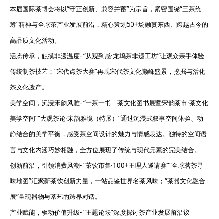
本届国际茶博会将以“守正创新、兼容并蓄”为宗旨，紧密围绕“三茶统
筹”精神与全球茶产业发展前沿，精心策划50+场融贯东西、跨越古今的
高品质文化活动。
活态传承，触摸非遗温度- “从观到感·龙坞茶非遗工坊”让观众亲手体验
传统制茶技艺；“宋代点茶大赛”再现宋代茶文化巅峰盛景，挖掘与活化
茶文化遗产。
美学空间，沉浸宋韵风雅- “一茶一书｜茶文化图书展暨宋韵茶市·茶文化
美学空间”“大观茶论·宋韵雅境（特展）”通过沉浸式叙事空间体验、动
静结合的美学平衡，感受茶空间设计的魅力与情感表达。独特的空间语
言与文化内涵巧妙相融，全方位展现了传统与现代元素的完美结合。
创新前沿，引领消费风潮- “茶饮市集·100+主理人邀请赛”“全球茗茶寻
味地图”汇聚新茶饮创新力量，一站品鉴世界名茶风味；“茶器文化融合
展”呈现器物与茶艺的跨界对话。
产业赋能，驱动价值升级- “主题论坛”深度探讨茶产业发展前沿议