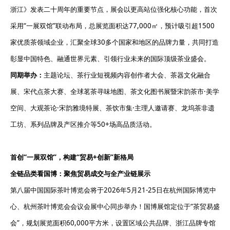
浙江》发表二十周年的重要节点，展会以更高站位强化核心功能，首次
采用“一展双馆”联动布局，总展览面积达77,000㎡，预计吸引超1500
家优质茶领域企业，汇聚全球30多个国家和地区的品牌力量，共同打造
彰显中国特色、融通世界元素、引领行业未来的国际顶级茶业盛会。
同期举办：
主题论坛、茶行业短视频内容创作者大会、茶器文化融合
展、宋代点茶大赛、全球茗茶寻味地图、茶文化图书展暨宋韵茶市·美学
空间、大观茶论·宋韵雅境特展、茶饮市集·主理人邀请赛、龙坞茶非遗
工坊、系列品牌及产区推介等50+场高品质活动。
首创“一展双馆”，构建
“
贸易+创新
”
新格局
全链品类看国博
：
聚焦贸易成交与全产业链展示
第八届中国国际茶叶博览会将于2026年5月21-25日在杭州国际博览中
心、杭州茶叶博览会会议会展中心同步举办！国博展馆定位于“茶贸易盛
会”，规划展览面积60,000平方米，设置区域公共品牌、浙江品牌专馆